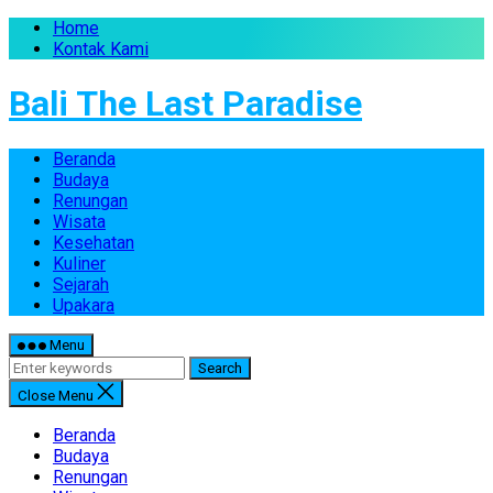
Home
Kontak Kami
Bali The Last Paradise
Beranda
Budaya
Renungan
Wisata
Kesehatan
Kuliner
Sejarah
Upakara
Menu
Search
Close Menu
Beranda
Budaya
Renungan