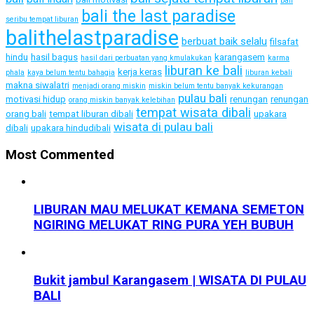
bali
bali the last paradise
seribu tempat liburan
balithelastparadise
berbuat baik selalu
filsafat
hindu
hasil bagus
karangasem
hasil dari perbuatan yang kmulakukan
karma
liburan ke bali
kerja keras
phala
kaya belum tentu bahagia
liburan kebali
makna siwalatri
menjadi orang miskin
miskin belum tentu banyak kekurangan
pulau bali
motivasi hidup
renungan
renungan
orang miskin banyak kelebihan
tempat wisata dibali
orang bali
tempat liburan dibali
upakara
wisata di pulau bali
dibali
upakara hindudibali
Most Commented
LIBURAN MAU MELUKAT KEMANA SEMETON
NGIRING MELUKAT RING PURA YEH BUBUH
Bukit jambul Karangasem | WISATA DI PULAU
BALI