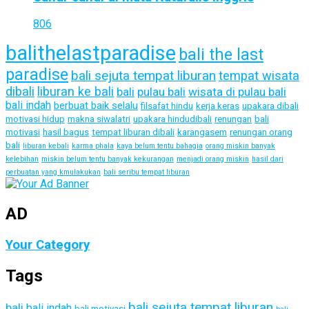
806
balithelastparadise
bali the last
paradise
bali sejuta tempat liburan
tempat wisata
dibali
liburan ke bali
bali
pulau bali
wisata di pulau bali
bali indah
berbuat baik selalu
filsafat hindu
kerja keras
upakara dibali
motivasi hidup
makna siwalatri
upakara hindudibali
renungan
bali
motivasi
hasil bagus
tempat liburan dibali
karangasem
renungan orang
bali
liburan kebali
karma phala
kaya belum tentu bahagia
orang miskin banyak
kelebihan
miskin belum tentu banyak kekurangan
menjadi orang miskin
hasil dari
perbuatan yang kmulakukan
bali seribu tempat liburan
AD
Your Category
Tags
bali sejuta tempat liburan
bali
bali indah
bali motivasi