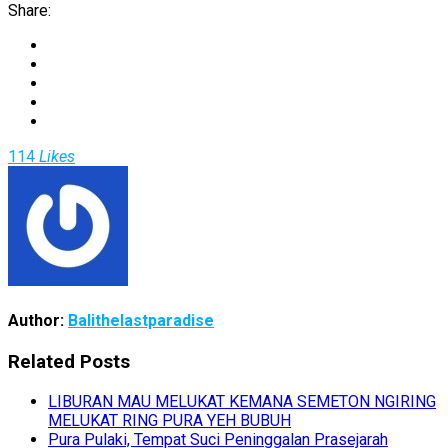
Share:
Twitter
Facebook
LinkedIn
Pinterest
Email
114
Likes
Author:
Balithelastparadise
Related Posts
LIBURAN MAU MELUKAT KEMANA SEMETON NGIRING
MELUKAT RING PURA YEH BUBUH
Pura Pulaki, Tempat Suci Peninggalan Prasejarah