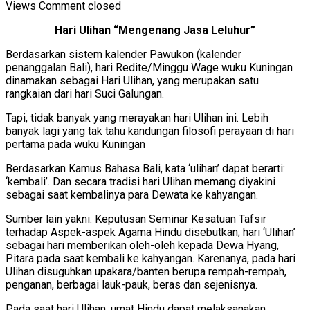
Views
Comment closed
Hari Ulihan “Mengenang Jasa Leluhur”
Berdasarkan sistem kalender Pawukon (kalender
penanggalan Bali), hari Redite/Minggu Wage wuku Kuningan
dinamakan sebagai Hari Ulihan, yang merupakan satu
rangkaian dari hari Suci Galungan.
Tapi, tidak banyak yang merayakan hari Ulihan ini. Lebih
banyak lagi yang tak tahu kandungan filosofi perayaan di hari
pertama pada wuku Kuningan
Berdasarkan Kamus Bahasa Bali, kata ‘ulihan’ dapat berarti:
‘kembali’. Dan secara tradisi hari Ulihan memang diyakini
sebagai saat kembalinya para Dewata ke kahyangan.
Sumber lain yakni: Keputusan Seminar Kesatuan Tafsir
terhadap Aspek-aspek Agama Hindu disebutkan; hari ‘Ulihan’
sebagai hari memberikan oleh-oleh kepada Dewa Hyang,
Pitara pada saat kembali ke kahyangan. Karenanya, pada hari
Ulihan disuguhkan upakara/banten berupa rempah-rempah,
penganan, berbagai lauk-pauk, beras dan sejenisnya.
Pada saat hari Ulihan, umat Hindu dapat melaksanakan