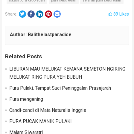
lokasi pura kebo edan
pura kebo edan
sejarah pura kebo edan
Twitter
Facebook
LinkedIn
Pinterest
Email
Share:
89
Likes
Author:
Balithelastparadise
Related Posts
LIBURAN MAU MELUKAT KEMANA SEMETON NGIRING
MELUKAT RING PURA YEH BUBUH
Pura Pulaki, Tempat Suci Peninggalan Prasejarah
Pura mengening
Candi-candi di Mata Naturalis Inggris
PURA PUCAK MANIK PULAKI
Malam Siwaratri