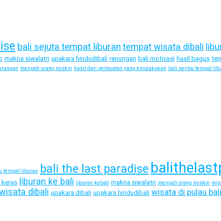
dise
bali sejuta tempat liburan
tempat wisata dibali
libu
p
makna siwalatri
upakara hindudibali
renungan
bali motivasi
hasil bagus
tem
urangan
menjadi orang miskin
hasil dari perbuatan yang kmulakukan
bali seribu tempat lib
balithelast
bali the last paradise
bu tempat liburan
liburan ke bali
a keras
makna siwalatri
liburan kebali
menjadi orang miskin
mis
wisata dibali
wisata di pulau bal
upakara dibali
upakara hindudibali