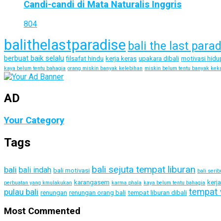
Candi-candi di Mata Naturalis Inggris
804
balithelastparadise
bali the last para
berbuat baik selalu
filsafat hindu
kerja keras
upakara dibali
motivasi hidu
kaya belum tentu bahagia
orang miskin banyak kelebihan
miskin belum tentu banyak kek
AD
Your Category
Tags
bali sejuta tempat liburan
bali
bali indah
bali motivasi
bali seri
karangasem
kerj
perbuatan yang kmulakukan
karma phala
kaya belum tentu bahagia
tempat 
pulau bali
renungan
renungan orang bali
tempat liburan dibali
Most Commented