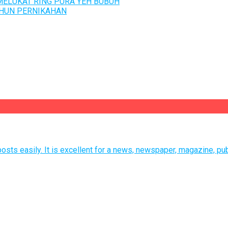
ELUKAT RING PURA YEH BUBUH
TAHUN PERNIKAHAN
sts easily. It is excellent for a news, newspaper, magazine, pub