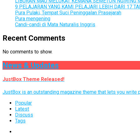
LIBURAN MAU MELUKAT KEMANA SEMETON NGIRING M
9 PELAJARAN YANG KAMI PELAJARI LEBIH DARI 17 
Pura Pulaki, Tempat Suci Peninggalan Prasejarah
Pura mengening
Candi-candi di Mata Naturalis Inggris
Recent Comments
No comments to show.
News & Updates
JustBox Theme Released!
JustBox is an outstanding magazine theme that lets you write po
Popular
Latest
Discuss
Tags