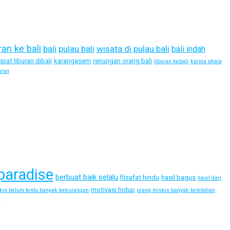
ran ke bali
bali
pulau bali
wisata di pulau bali
bali indah
pat liburan dibali
karangasem
renungan orang bali
liburan kebali
karma phala
uran
paradise
berbuat baik selalu
filsafat hindu
hasil bagus
hasil dari
motivasi hidup
kin belum tentu banyak kekurangan
orang miskin banyak kelebihan
i