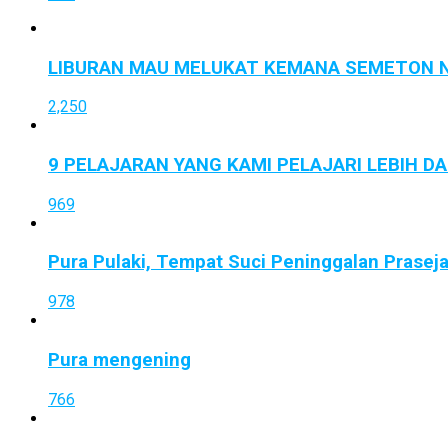
LIBURAN MAU MELUKAT KEMANA SEMETON N
2,250
9 PELAJARAN YANG KAMI PELAJARI LEBIH D
969
Pura Pulaki, Tempat Suci Peninggalan Prasej
978
Pura mengening
766