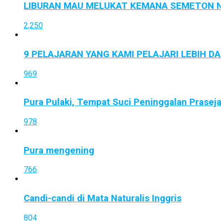
LIBURAN MAU MELUKAT KEMANA SEMETON N
2,250
9 PELAJARAN YANG KAMI PELAJARI LEBIH D
969
Pura Pulaki, Tempat Suci Peninggalan Prasej
978
Pura mengening
766
Candi-candi di Mata Naturalis Inggris
804