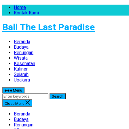
Home
Kontak Kami
Bali The Last Paradise
Beranda
Budaya
Renungan
Wisata
Kesehatan
Kuliner
Sejarah
Upakara
Menu
Search
Close Menu
Beranda
Budaya
Renungan