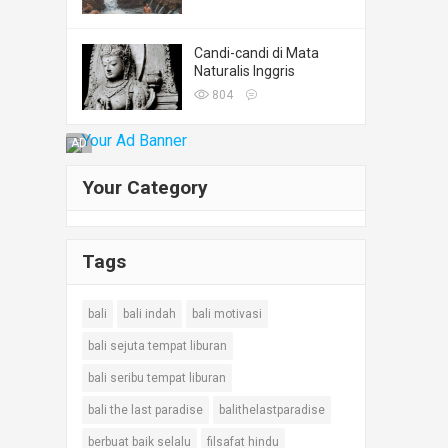
Candi-candi di Mata
Naturalis Inggris
804
AD
Your Category
Tags
bali
bali indah
bali motivasi
bali sejuta tempat liburan
bali seribu tempat liburan
bali the last paradise
balithelastparadise
berbuat baik selalu
filsafat hindu