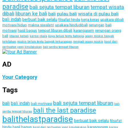
paradise
bali sejuta tempat liburan
tempat wisata
dibali
liburan ke bali
bali
pulau bali
wisata di pulau bali
bali indah
berbuat baik selalu
filsafat hindu
kerja keras
upakara dibali
motivasi hidup
makna siwalatri
upakara hindudibali
renungan
bali
motivasi
hasil bagus
tempat liburan dibali
karangasem
renungan orang
bali
liburan kebali
karma phala
kaya belum tentu bahagia
orang miskin banyak
kelebihan
miskin belum tentu banyak kekurangan
menjadi orang miskin
hasil dari
perbuatan yang kmulakukan
bali seribu tempat liburan
AD
Your Category
Tags
bali sejuta tempat liburan
bali
bali indah
bali motivasi
bali
bali the last paradise
seribu tempat liburan
balithelastparadise
berbuat baik selalu
filsafat
hindu
hasil bagus
karangasem
hasil dari perbuatan yang kmulakukan
karma