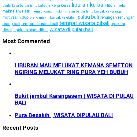
liburan ke bali
kerja keras
phala
kaya belum tentu bahagia
liburan kebali
makna siwalatri
menjadi orang miskin
miskin belum tentu banyak kekurangan
pulau bali
motivasi hidup
renungan
renungan
orang miskin banyak kelebihan
tempat wisata dibali
orang bali
tempat liburan dibali
upakara
wisata di pulau bali
dibali
upakara hindudibali
Most Commented
LIBURAN MAU MELUKAT KEMANA SEMETON
NGIRING MELUKAT RING PURA YEH BUBUH
Bukit jambul Karangasem | WISATA DI PULAU
BALI
Pura Besakih | WISATA DIPULAU BALI
Recent Posts