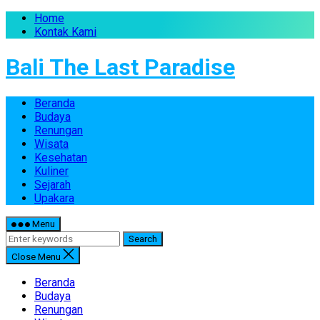
Home
Kontak Kami
Bali The Last Paradise
Beranda
Budaya
Renungan
Wisata
Kesehatan
Kuliner
Sejarah
Upakara
Menu
Search
Close Menu
Beranda
Budaya
Renungan