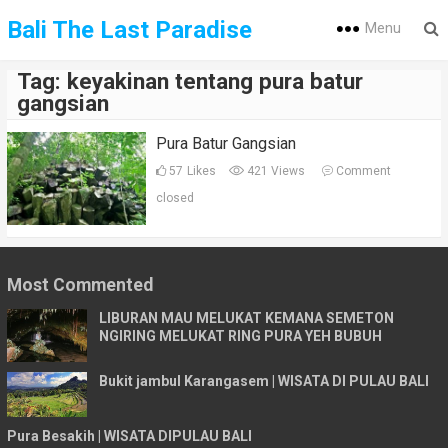
Bali The Last Paradise
Menu
Tag:
keyakinan tentang pura batur
gangsian
Pura Batur Gangsian
57
Likes
421 Views
Comment
closed
Most Commented
LIBURAN MAU MELUKAT KEMANA SEMETON
NGIRING MELUKAT RING PURA YEH BUBUH
Bukit jambul Karangasem | WISATA DI PULAU BALI
Pura Besakih | WISATA DIPULAU BALI