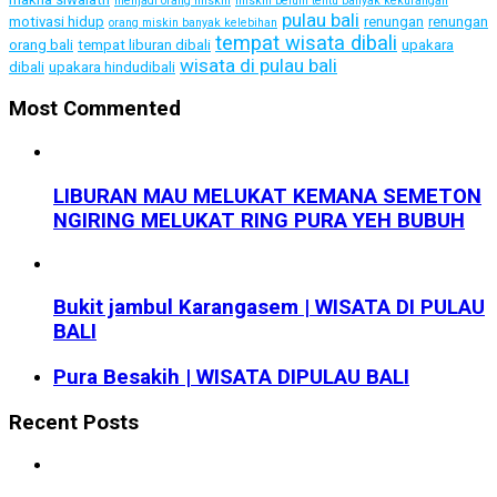
menjadi orang miskin
miskin belum tentu banyak kekurangan
pulau bali
motivasi hidup
renungan
renungan
orang miskin banyak kelebihan
tempat wisata dibali
orang bali
tempat liburan dibali
upakara
wisata di pulau bali
dibali
upakara hindudibali
Most Commented
LIBURAN MAU MELUKAT KEMANA SEMETON
NGIRING MELUKAT RING PURA YEH BUBUH
Bukit jambul Karangasem | WISATA DI PULAU
BALI
Pura Besakih | WISATA DIPULAU BALI
Recent Posts