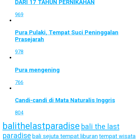
DARI 17 TAHUN PERNIKAHAN
969
Pura Pulaki, Tempat Suci Peninggalan
Prasejarah
978
Pura mengening
766
Candi-candi di Mata Naturalis Inggris
804
balithelastparadise
bali the last
paradise
bali sejuta tempat liburan
tempat wisata