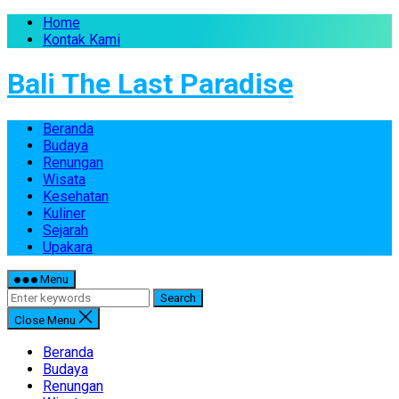
Home
Kontak Kami
Bali The Last Paradise
Beranda
Budaya
Renungan
Wisata
Kesehatan
Kuliner
Sejarah
Upakara
Menu
Search
Close Menu
Beranda
Budaya
Renungan