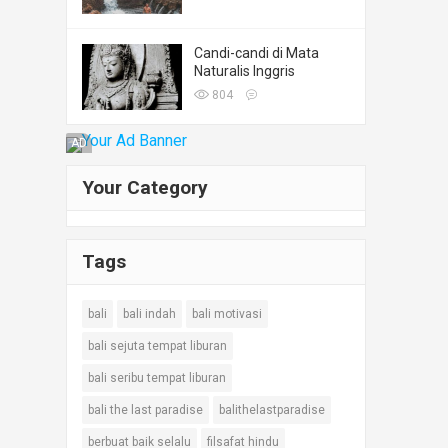
Candi-candi di Mata
Naturalis Inggris
804
AD
Your Category
Tags
bali
bali indah
bali motivasi
bali sejuta tempat liburan
bali seribu tempat liburan
bali the last paradise
balithelastparadise
berbuat baik selalu
filsafat hindu