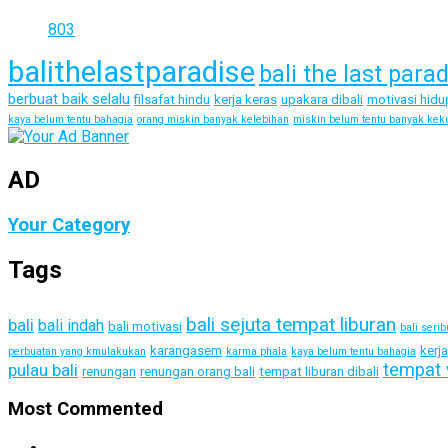
803
balithelastparadise
bali the last para
berbuat baik selalu
filsafat hindu
kerja keras
upakara dibali
motivasi hidu
kaya belum tentu bahagia
orang miskin banyak kelebihan
miskin belum tentu banyak kek
AD
Your Category
Tags
bali sejuta tempat liburan
bali
bali indah
bali motivasi
bali seri
karangasem
kerj
perbuatan yang kmulakukan
karma phala
kaya belum tentu bahagia
tempat 
pulau bali
renungan
renungan orang bali
tempat liburan dibali
Most Commented