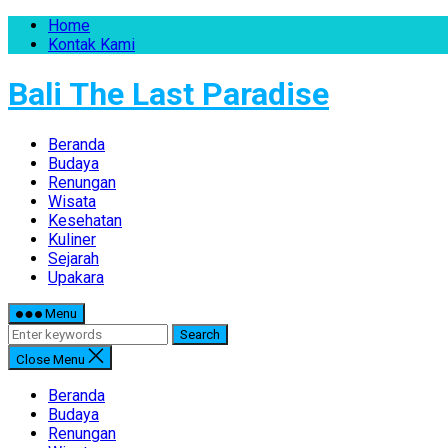
Home
Kontak Kami
Bali The Last Paradise
Beranda
Budaya
Renungan
Wisata
Kesehatan
Kuliner
Sejarah
Upakara
Menu
Search
Close Menu
Beranda
Budaya
Renungan