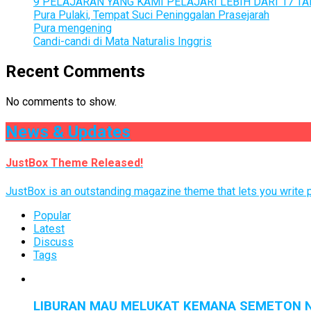
9 PELAJARAN YANG KAMI PELAJARI LEBIH DARI 17 
Pura Pulaki, Tempat Suci Peninggalan Prasejarah
Pura mengening
Candi-candi di Mata Naturalis Inggris
Recent Comments
No comments to show.
News & Updates
JustBox Theme Released!
JustBox is an outstanding magazine theme that lets you write po
Popular
Latest
Discuss
Tags
LIBURAN MAU MELUKAT KEMANA SEMETON N