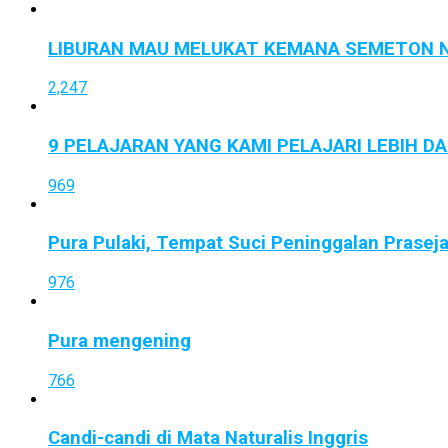
LIBURAN MAU MELUKAT KEMANA SEMETON N
2,247
9 PELAJARAN YANG KAMI PELAJARI LEBIH D
969
Pura Pulaki, Tempat Suci Peninggalan Prasej
976
Pura mengening
766
Candi-candi di Mata Naturalis Inggris