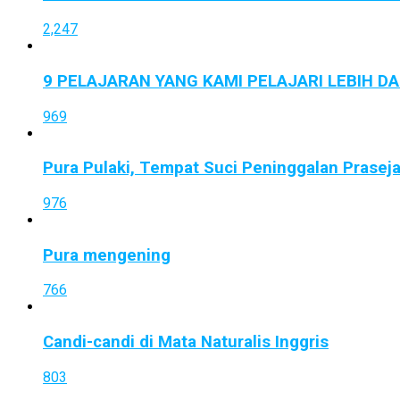
2,247
9 PELAJARAN YANG KAMI PELAJARI LEBIH D
969
Pura Pulaki, Tempat Suci Peninggalan Prasej
976
Pura mengening
766
Candi-candi di Mata Naturalis Inggris
803