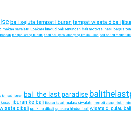
dise
bali sejuta tempat liburan
tempat wisata dibali
libu
p
makna siwalatri
upakara hindudibali
renungan
bali motivasi
hasil bagus
tem
urangan
menjadi orang miskin
hasil dari perbuatan yang kmulakukan
bali seribu tempat lib
balithelast
bali the last paradise
bu tempat liburan
liburan ke bali
a keras
makna siwalatri
liburan kebali
menjadi orang miskin
mis
wisata dibali
wisata di pulau bal
upakara dibali
upakara hindudibali