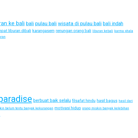
ran ke bali
bali
pulau bali
wisata di pulau bali
bali indah
pat liburan dibali
karangasem
renungan orang bali
liburan kebali
karma phala
uran
paradise
berbuat baik selalu
filsafat hindu
hasil bagus
hasil dari
motivasi hidup
kin belum tentu banyak kekurangan
orang miskin banyak kelebihan
i