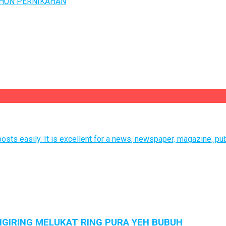
TAHUN PERNIKAHAN
sts easily. It is excellent for a news, newspaper, magazine, pub
GIRING MELUKAT RING PURA YEH BUBUH