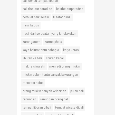
bali seribu tempat liburan
bali the last paradise
balithelastparadise
berbuat baik selalu
filsafat hindu
hasil bagus
hasil dari perbuatan yang kmulakukan
karangasem
karma phala
kaya belum tentu bahagia
kerja keras
liburan ke bali
liburan kebali
makna siwalatri
menjadi orang miskin
miskin belum tentu banyak kekurangan
motivasi hidup
orang miskin banyak kelebihan
pulau bali
renungan
renungan orang bali
tempat liburan dibali
tempat wisata dibali