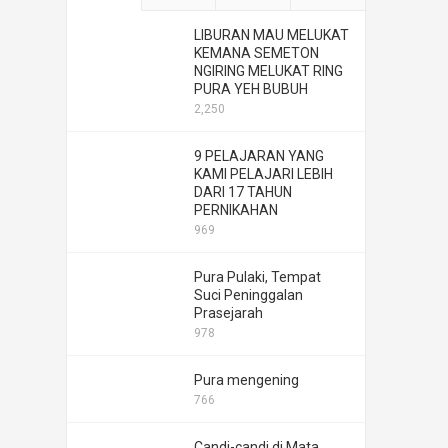
LIBURAN MAU MELUKAT
KEMANA SEMETON
NGIRING MELUKAT RING
PURA YEH BUBUH
2,250
9 PELAJARAN YANG
KAMI PELAJARI LEBIH
DARI 17 TAHUN
PERNIKAHAN
969
Pura Pulaki, Tempat
Suci Peninggalan
Prasejarah
978
Pura mengening
766
Candi-candi di Mata