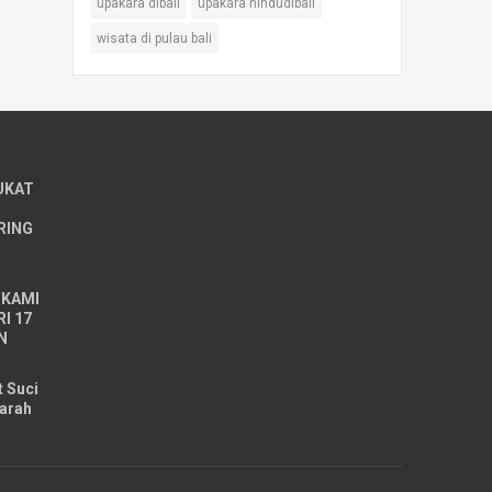
upakara dibali
upakara hindudibali
wisata di pulau bali
UKAT
RING
 KAMI
I 17
N
t Suci
arah