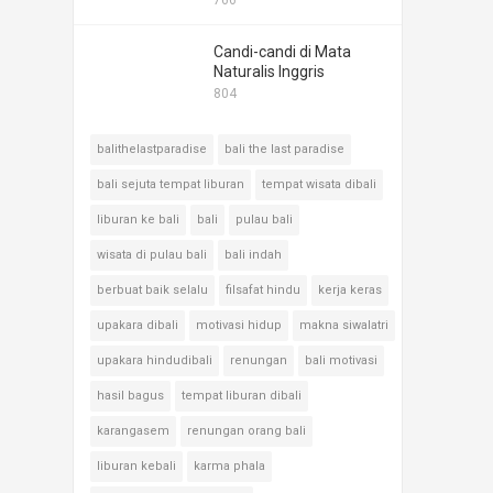
766
Candi-candi di Mata
Naturalis Inggris
804
balithelastparadise
bali the last paradise
bali sejuta tempat liburan
tempat wisata dibali
liburan ke bali
bali
pulau bali
wisata di pulau bali
bali indah
berbuat baik selalu
filsafat hindu
kerja keras
upakara dibali
motivasi hidup
makna siwalatri
upakara hindudibali
renungan
bali motivasi
hasil bagus
tempat liburan dibali
karangasem
renungan orang bali
liburan kebali
karma phala