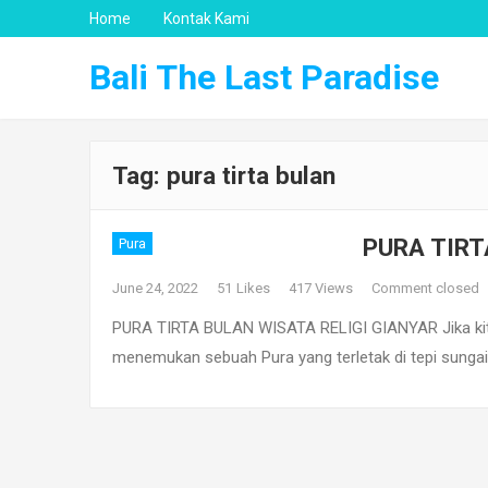
Home
Kontak Kami
Bali The Last Paradise
Tag:
pura tirta bulan
PURA TIRT
Pura
June 24, 2022
51
Likes
417 Views
Comment closed
PURA TIRTA BULAN WISATA RELIGI GIANYAR Jika kita 
menemukan sebuah Pura yang terletak di tepi sunga