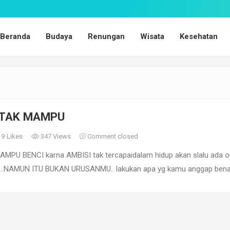
Beranda
Budaya
Renungan
Wisata
Kesehatan
 TAK MAMPU
19
Likes
347 Views
Comment closed
MPU BENCI karna AMBISI tak tercapaidalam hidup akan slalu ada o
….NAMUN ITU BUKAN URUSANMU.. lakukan apa yg kamu anggap bena