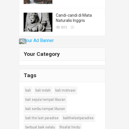
Candi-candi di Mata
Naturalis Inggris
803
AD
Your Category
Tags
bali
bali indah
bali motivasi
bali sejuta tempat liburan
bali seribu tempat liburan
bali the last paradise
balithelastparadise
berbuat baik selalu
filsafat hindu