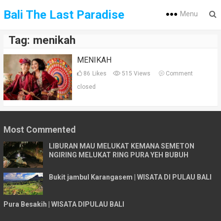
Bali The Last Paradise
Menu
Tag:
menikah
MENIKAH
86
Likes
515 Views
Comment
closed
Most Commented
LIBURAN MAU MELUKAT KEMANA SEMETON
NGIRING MELUKAT RING PURA YEH BUBUH
Bukit jambul Karangasem | WISATA DI PULAU BALI
Pura Besakih | WISATA DIPULAU BALI