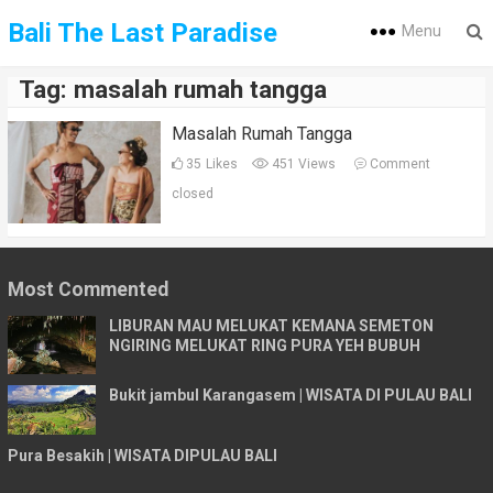
Bali The Last Paradise
Menu
Tag:
masalah rumah tangga
Masalah Rumah Tangga
35
Likes
451 Views
Comment
closed
Most Commented
LIBURAN MAU MELUKAT KEMANA SEMETON
NGIRING MELUKAT RING PURA YEH BUBUH
Bukit jambul Karangasem | WISATA DI PULAU BALI
Pura Besakih | WISATA DIPULAU BALI