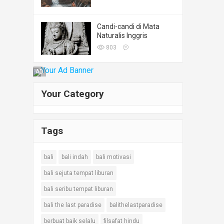
Candi-candi di Mata
Naturalis Inggris
803
AD
Your Category
Tags
bali
bali indah
bali motivasi
bali sejuta tempat liburan
bali seribu tempat liburan
bali the last paradise
balithelastparadise
berbuat baik selalu
filsafat hindu