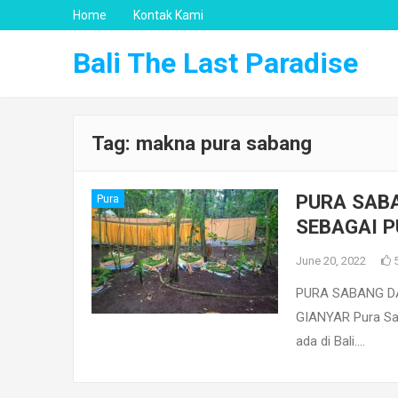
Home
Kontak Kami
Bali The Last Paradise
Tag:
makna pura sabang
PURA SABA
Pura
SEBAGAI P
June 20, 2022
PURA SABANG DA
GIANYAR Pura Saba
ada di Bali.…