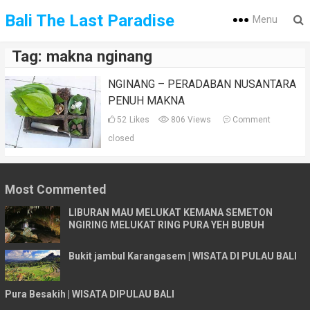
Bali The Last Paradise
Menu
Tag:
makna nginang
NGINANG – PERADABAN NUSANTARA
PENUH MAKNA
52
Likes
806 Views
Comment
closed
Most Commented
LIBURAN MAU MELUKAT KEMANA SEMETON
NGIRING MELUKAT RING PURA YEH BUBUH
Bukit jambul Karangasem | WISATA DI PULAU BALI
Pura Besakih | WISATA DIPULAU BALI