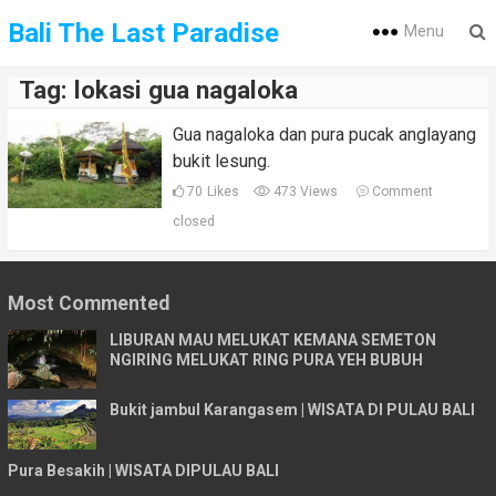
Bali The Last Paradise
Menu
Tag:
lokasi gua nagaloka
Gua nagaloka dan pura pucak anglayang
bukit lesung.
70
Likes
473 Views
Comment
closed
Most Commented
LIBURAN MAU MELUKAT KEMANA SEMETON
NGIRING MELUKAT RING PURA YEH BUBUH
Bukit jambul Karangasem | WISATA DI PULAU BALI
Pura Besakih | WISATA DIPULAU BALI