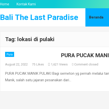
Home
Kontak Kami
Bali The Last Paradise
Beranda
Tag:
lokasi di pulaki
PURA PUCAK MANI
Pura
August 22, 2022
75
Likes
1,621 Views
Comment closed
PURA PUCAK MANIK PULAKI Bagi semeton yg pernah melalui tangga
Manik, salah satu jajaran pesanakan dari…