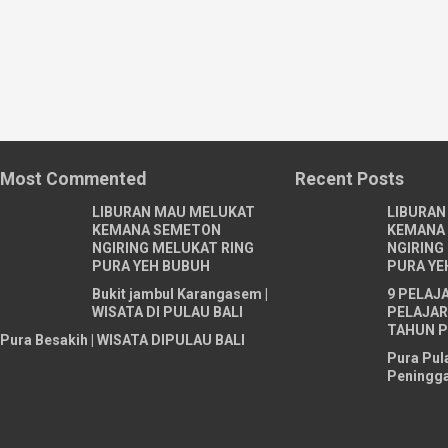
Most Commented
Recent Posts
LIBURAN MAU MELUKAT
LIBURAN
KEMANA SEMETON
KEMANA
NGIRING MELUKAT RING
NGIRING
PURA YEH BUBUH
PURA YE
Bukit jambul Karangasem |
9 PELAJ
WISATA DI PULAU BALI
PELAJARI
TAHUN P
Pura Besakih | WISATA DIPULAU BALI
Pura Pul
Peningga