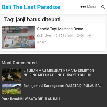
Bali The Last Paradise
Menu
Tag:
janji harus ditepati
Sepele Tapi Memang Benar
21
Likes
353 Views
Comment
closed
Most Commented
LIBURAN MAU MELUKAT KEMANA SEMETON
NGIRING MELUKAT RING PURA YEH BUBUH
Bukit jambul Karangasem | WISATA DI PULAU BALI
Pura Besakih | WISATA DIPULAU BALI