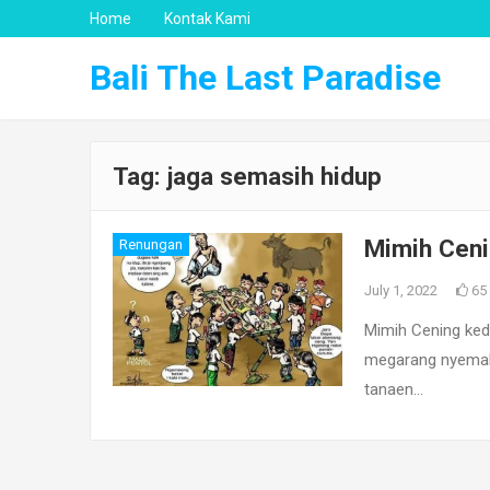
Home
Kontak Kami
Bali The Last Paradise
Tag:
jaga semasih hidup
Mimih Cen
Renungan
July 1, 2022
65
Mimih Cening kedek
megarang nyemak
tanaen…