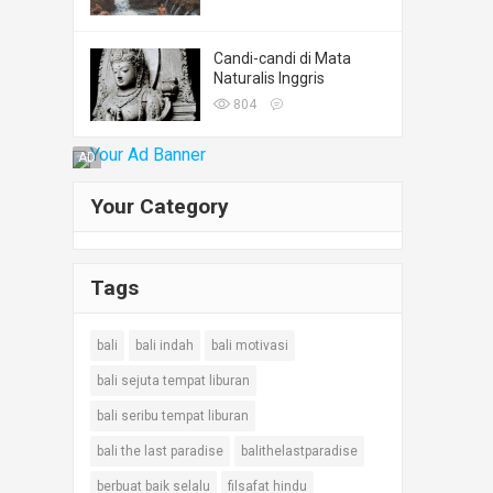
Candi-candi di Mata
Naturalis Inggris
804
AD
Your Category
Tags
bali
bali indah
bali motivasi
bali sejuta tempat liburan
bali seribu tempat liburan
bali the last paradise
balithelastparadise
berbuat baik selalu
filsafat hindu