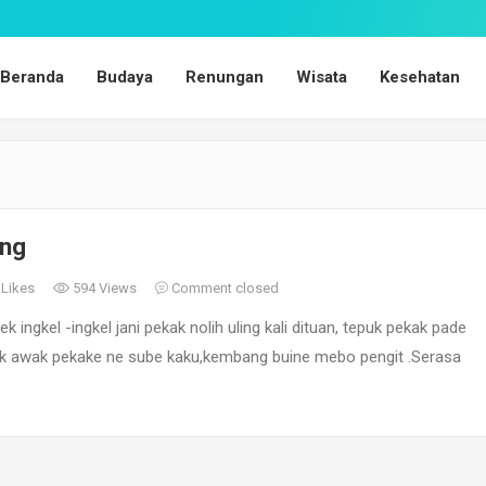
Beranda
Budaya
Renungan
Wisata
Kesehatan
ing
Likes
594 Views
Comment closed
 ingkel -ingkel jani pekak nolih uling kali dituan, tepuk pekak pade
 awak pekake ne sube kaku,kembang buine mebo pengit .Serasa