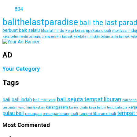
804
balithelastparadise
bali the last para
berbuat baik selalu
filsafat hindu
kerja keras
upakara dibali
motivasi hidu
kaya belum tentu bahagia
orang miskin banyak kelebihan
miskin belum tentu banyak kek
AD
Your Category
Tags
bali sejuta tempat liburan
bali
bali indah
bali motivasi
bali seri
karangasem
kerj
perbuatan yang kmulakukan
karma phala
kaya belum tentu bahagia
tempat 
pulau bali
renungan
renungan orang bali
tempat liburan dibali
Most Commented