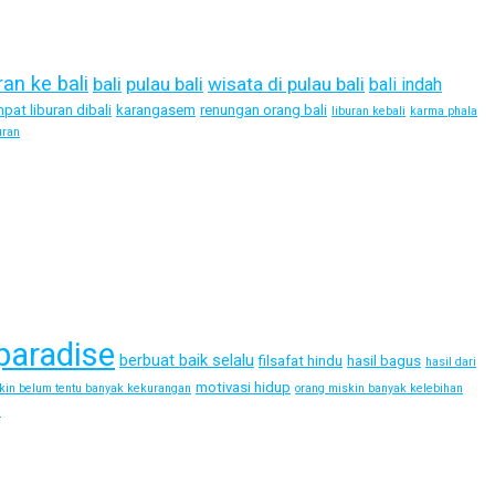
ran ke bali
bali
pulau bali
wisata di pulau bali
bali indah
pat liburan dibali
karangasem
renungan orang bali
liburan kebali
karma phala
uran
paradise
berbuat baik selalu
filsafat hindu
hasil bagus
hasil dari
motivasi hidup
kin belum tentu banyak kekurangan
orang miskin banyak kelebihan
i