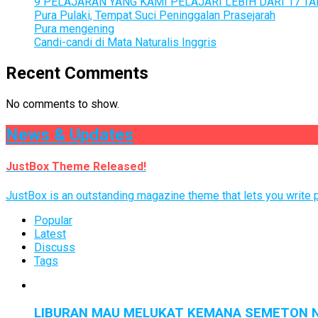
9 PELAJARAN YANG KAMI PELAJARI LEBIH DARI 17 
Pura Pulaki, Tempat Suci Peninggalan Prasejarah
Pura mengening
Candi-candi di Mata Naturalis Inggris
Recent Comments
No comments to show.
News & Updates
JustBox Theme Released!
JustBox is an outstanding magazine theme that lets you write po
Popular
Latest
Discuss
Tags
LIBURAN MAU MELUKAT KEMANA SEMETON N