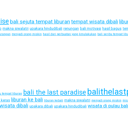
dise
bali sejuta tempat liburan
tempat wisata dibali
libu
p
makna siwalatri
upakara hindudibali
renungan
bali motivasi
hasil bagus
tem
urangan
menjadi orang miskin
hasil dari perbuatan yang kmulakukan
bali seribu tempat lib
balithelast
bali the last paradise
bu tempat liburan
liburan ke bali
a keras
makna siwalatri
liburan kebali
menjadi orang miskin
mis
wisata dibali
wisata di pulau bal
upakara dibali
upakara hindudibali