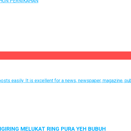
TAHUN PERNIKAHAN
sts easily. It is excellent for a news, newspaper, magazine, pub
GIRING MELUKAT RING PURA YEH BUBUH