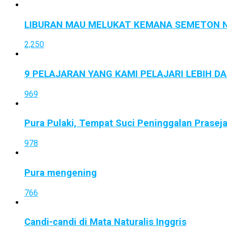
LIBURAN MAU MELUKAT KEMANA SEMETON N
2,250
9 PELAJARAN YANG KAMI PELAJARI LEBIH D
969
Pura Pulaki, Tempat Suci Peninggalan Prasej
978
Pura mengening
766
Candi-candi di Mata Naturalis Inggris