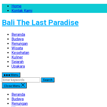
Home
Kontak Kami
Bali The Last Paradise
Beranda
Budaya
Renungan
Wisata
Kesehatan
Kuliner
Sejarah
Upakara
Menu
Search
Close Menu
Beranda
Budaya
Renungan