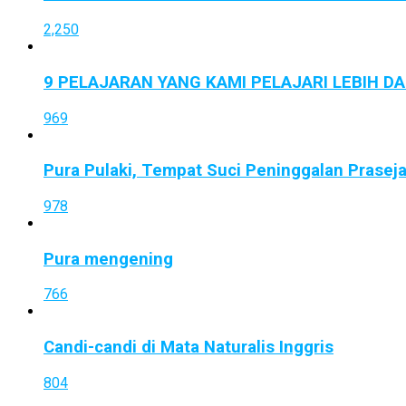
2,250
9 PELAJARAN YANG KAMI PELAJARI LEBIH D
969
Pura Pulaki, Tempat Suci Peninggalan Prasej
978
Pura mengening
766
Candi-candi di Mata Naturalis Inggris
804