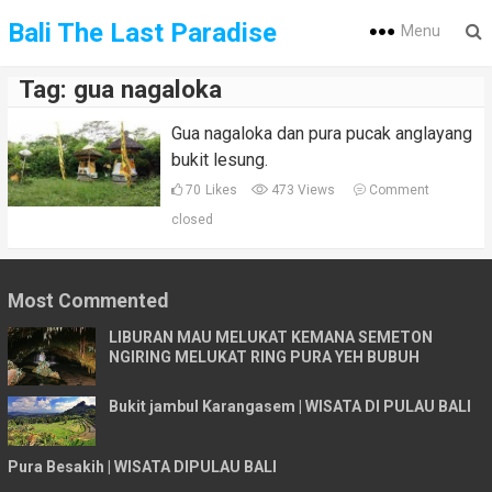
Bali The Last Paradise
Menu
Tag:
gua nagaloka
Gua nagaloka dan pura pucak anglayang
bukit lesung.
70
Likes
473 Views
Comment
closed
Most Commented
LIBURAN MAU MELUKAT KEMANA SEMETON
NGIRING MELUKAT RING PURA YEH BUBUH
Bukit jambul Karangasem | WISATA DI PULAU BALI
Pura Besakih | WISATA DIPULAU BALI