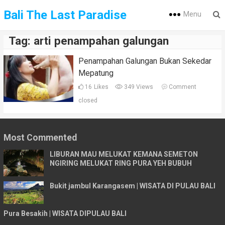
Bali The Last Paradise
Menu
Tag:
arti penampahan galungan
Penampahan Galungan Bukan Sekedar
Mepatung
16
Likes
349 Views
Comment
closed
Most Commented
LIBURAN MAU MELUKAT KEMANA SEMETON
NGIRING MELUKAT RING PURA YEH BUBUH
Bukit jambul Karangasem | WISATA DI PULAU BALI
Pura Besakih | WISATA DIPULAU BALI