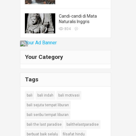
Candi-candi di Mata
Naturalis Inggris
804
AD
Your Category
Tags
bali
bali indah
bali motivasi
bali sejuta tempat liburan
bali seribu tempat liburan
bali the last paradise
balithelastparadise
berbuat baik selalu
filsafat hindu