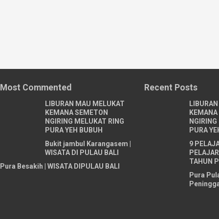
Most Commented
Recent Posts
LIBURAN MAU MELUKAT
LIBURAN
KEMANA SEMETON
KEMANA
NGIRING MELUKAT RING
NGIRING
PURA YEH BUBUH
PURA YE
Bukit jambul Karangasem |
9 PELAJ
WISATA DI PULAU BALI
PELAJARI
TAHUN P
Pura Besakih | WISATA DIPULAU BALI
Pura Pul
Peningga