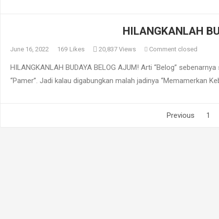
HILANGKANLAH BU
June 16, 2022
169
Likes
20,837 Views
Comment closed
HILANGKANLAH BUDAYA BELOG AJUM! Arti “Belog” sebenarnya s
“Pamer”. Jadi kalau digabungkan malah jadinya “Memamerkan Ke
Posts
Previous
1
pagination