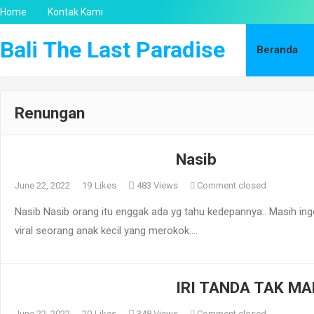
Home
Kontak Kami
Bali The Last Paradise
Beranda
Renungan
Nasib
June 22, 2022
19
Likes
483 Views
Comment closed
Nasib Nasib orang itu enggak ada yg tahu kedepannya.. Masih in
viral seorang anak kecil yang merokok.…
IRI TANDA TAK M
June 22, 2022
20
Likes
348 Views
Comment closed