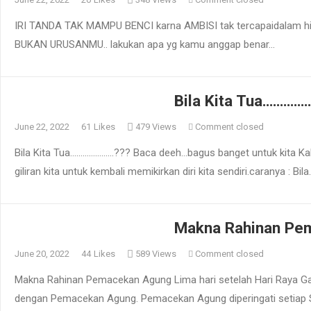
IRI TANDA TAK MAMPU BENCI karna AMBISI tak tercapaidalam hi
BUKAN URUSANMU.. lakukan apa yg kamu anggap benar…
Bila Kita Tua………
June 22, 2022
61
Likes
479 Views
Comment closed
Bila Kita Tua…………………??? Baca deeh…bagus banget untuk kita Kal
giliran kita untuk kembali memikirkan diri kita sendiri.caranya : Bila
Makna Rahinan Pe
June 20, 2022
44
Likes
589 Views
Comment closed
Makna Rahinan Pemacekan Agung Lima hari setelah Hari Raya Gal
dengan Pemacekan Agung. Pemacekan Agung diperingati setia