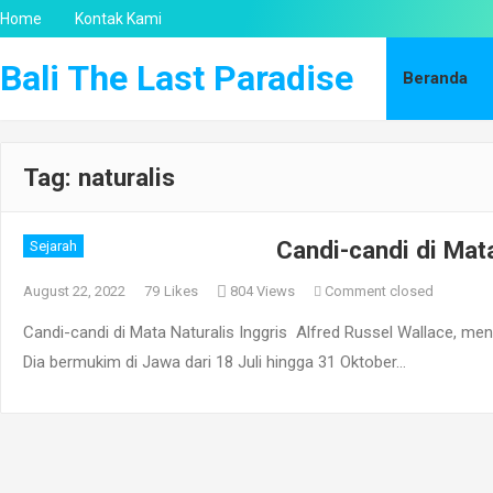
Home
Kontak Kami
Bali The Last Paradise
Beranda
Tag:
naturalis
Candi-candi di Mata
Sejarah
August 22, 2022
79
Likes
804 Views
Comment closed
Candi-candi di Mata Naturalis Inggris Alfred Russel Wallace, m
Dia bermukim di Jawa dari 18 Juli hingga 31 Oktober…