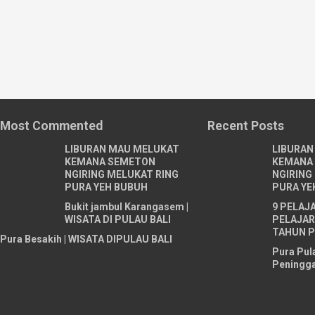
Most Commented
Recent Posts
LIBURAN MAU MELUKAT
LIBURAN
KEMANA SEMETON
KEMANA
NGIRING MELUKAT RING
NGIRING
PURA YEH BUBUH
PURA YE
Bukit jambul Karangasem |
9 PELAJ
WISATA DI PULAU BALI
PELAJARI
TAHUN P
Pura Besakih | WISATA DIPULAU BALI
Pura Pul
Peningga