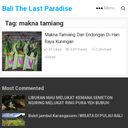
Bali The Last Paradise
Menu
Tag:
makna tamiang
Makna Tamiang Dan Endongan Di Hari
Raya Kuningan
39
Likes
639 Views
Comment
closed
Most Commented
LIBURAN MAU MELUKAT KEMANA SEMETON
NGIRING MELUKAT RING PURA YEH BUBUH
Bukit jambul Karangasem | WISATA DI PULAU BALI