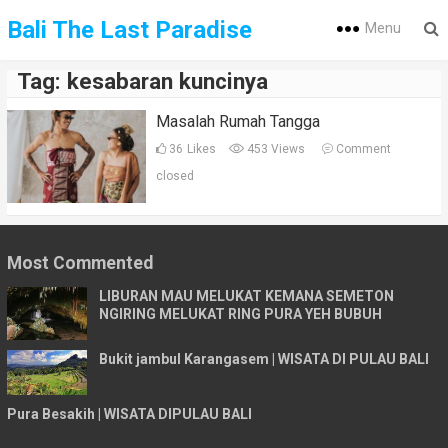
Bali The Last Paradise
Menu
Tag:
kesabaran kuncinya
Masalah Rumah Tangga
36
Likes
453 Views
Comment
closed
Most Commented
LIBURAN MAU MELUKAT KEMANA SEMETON
NGIRING MELUKAT RING PURA YEH BUBUH
Bukit jambul Karangasem | WISATA DI PULAU BALI
Pura Besakih | WISATA DIPULAU BALI