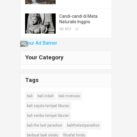
Candi-candi di Mata
Naturalis Inggris
803
AD
Your Category
Tags
bali
bali indah
bali motivasi
bali sejuta tempat liburan
bali seribu tempat liburan
bali the last paradise
balithelastparadise
berbuat baik selalu
filsafat hindu