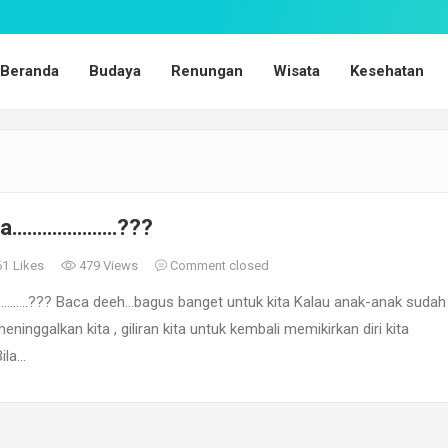
Beranda
Budaya
Renungan
Wisata
Kesehatan
 Tua…………………???
61
Likes
479 Views
Comment closed
…………??? Baca deeh…bagus banget untuk kita Kalau anak-anak sudah
ninggalkan kita , giliran kita untuk kembali memikirkan diri kita
Bila…