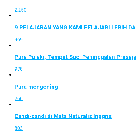
2,250
9 PELAJARAN YANG KAMI PELAJARI LEBIH D
969
Pura Pulaki, Tempat Suci Peninggalan Prasej
978
Pura mengening
766
Candi-candi di Mata Naturalis Inggris
803