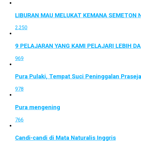
LIBURAN MAU MELUKAT KEMANA SEMETON N
2,250
9 PELAJARAN YANG KAMI PELAJARI LEBIH D
969
Pura Pulaki, Tempat Suci Peninggalan Prasej
978
Pura mengening
766
Candi-candi di Mata Naturalis Inggris