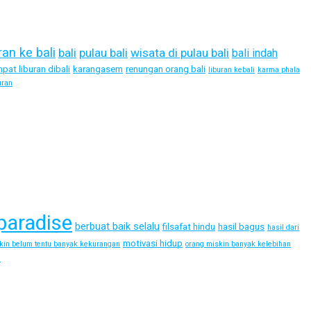
ran ke bali
bali
pulau bali
wisata di pulau bali
bali indah
pat liburan dibali
karangasem
renungan orang bali
liburan kebali
karma phala
uran
paradise
berbuat baik selalu
filsafat hindu
hasil bagus
hasil dari
motivasi hidup
kin belum tentu banyak kekurangan
orang miskin banyak kelebihan
i