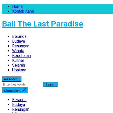
Home
Kontak Kami
Bali The Last Paradise
Beranda
Budaya
Renungan
Wisata
Kesehatan
Kuliner
Sejarah
Upakara
Menu
Search
Close Menu
Beranda
Budaya
Renungan