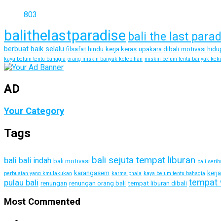
803
balithelastparadise
bali the last para
berbuat baik selalu
filsafat hindu
kerja keras
upakara dibali
motivasi hidu
kaya belum tentu bahagia
orang miskin banyak kelebihan
miskin belum tentu banyak kek
AD
Your Category
Tags
bali sejuta tempat liburan
bali
bali indah
bali motivasi
bali seri
karangasem
kerj
perbuatan yang kmulakukan
karma phala
kaya belum tentu bahagia
tempat 
pulau bali
renungan
renungan orang bali
tempat liburan dibali
Most Commented