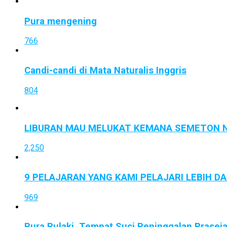
Pura mengening
766
Candi-candi di Mata Naturalis Inggris
804
LIBURAN MAU MELUKAT KEMANA SEMETON N
2,250
9 PELAJARAN YANG KAMI PELAJARI LEBIH D
969
Pura Pulaki, Tempat Suci Peninggalan Prasej