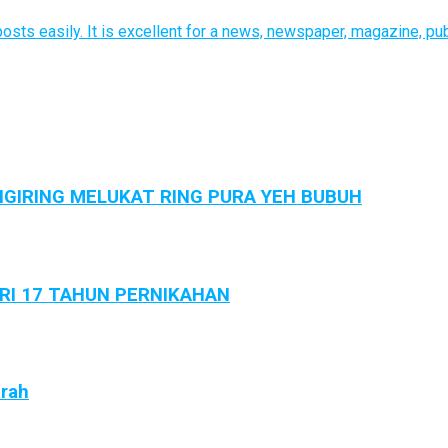
sts easily. It is excellent for a news, newspaper, magazine, pub
GIRING MELUKAT RING PURA YEH BUBUH
ARI 17 TAHUN PERNIKAHAN
arah