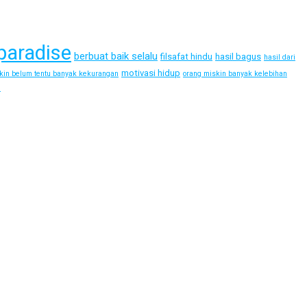
paradise
berbuat baik selalu
filsafat hindu
hasil bagus
hasil dari
motivasi hidup
kin belum tentu banyak kekurangan
orang miskin banyak kelebihan
i