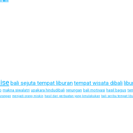
dise
bali sejuta tempat liburan
tempat wisata dibali
libu
p
makna siwalatri
upakara hindudibali
renungan
bali motivasi
hasil bagus
tem
urangan
menjadi orang miskin
hasil dari perbuatan yang kmulakukan
bali seribu tempat lib