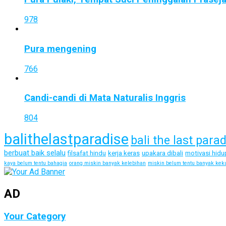
978
Pura mengening
766
Candi-candi di Mata Naturalis Inggris
804
balithelastparadise
bali the last para
berbuat baik selalu
filsafat hindu
kerja keras
upakara dibali
motivasi hidu
kaya belum tentu bahagia
orang miskin banyak kelebihan
miskin belum tentu banyak kek
AD
Your Category