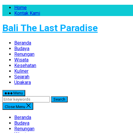
Home
Kontak Kami
Bali The Last Paradise
Beranda
Budaya
Renungan
Wisata
Kesehatan
Kuliner
Sejarah
Upakara
Menu
Search
Close Menu
Beranda
Budaya
Renungan