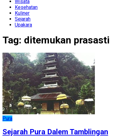
Wisata
Kesehatan
Kuliner
Sejarah
Upakara
Tag:
ditemukan prasasti
Pura
Sejarah Pura Dalem Tamblingan