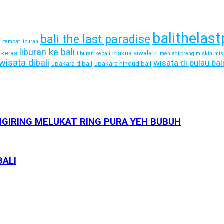
balithelast
bali the last paradise
bu tempat liburan
liburan ke bali
a keras
makna siwalatri
liburan kebali
menjadi orang miskin
mis
wisata dibali
wisata di pulau bal
upakara dibali
upakara hindudibali
GIRING MELUKAT RING PURA YEH BUBUH
BALI