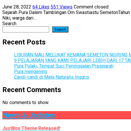
June 28, 2022
64
Likes
551 Views
Comment closed
Sejarah Pura Dalem Tamblingan Om Swastiastu SemetonTahun 19
Niki, warga dari…
Search
Search
Recent Posts
LIBURAN MAU MELUKAT KEMANA SEMETON NGIRING M
9 PELAJARAN YANG KAMI PELAJARI LEBIH DARI 17 
Pura Pulaki, Tempat Suci Peninggalan Prasejarah
Pura mengening
Candi-candi di Mata Naturalis Inggris
Recent Comments
No comments to show.
News & Updates
JustBox Theme Released!