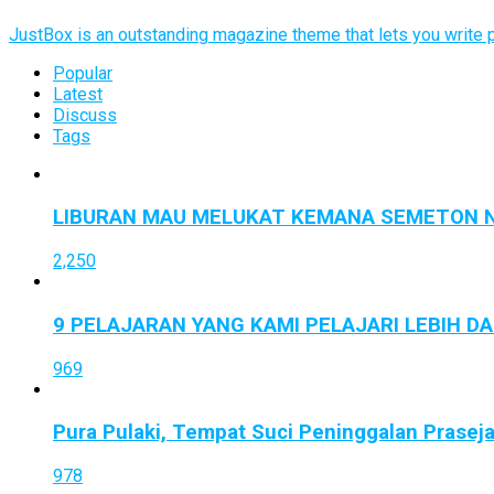
JustBox is an outstanding magazine theme that lets you write po
Popular
Latest
Discuss
Tags
LIBURAN MAU MELUKAT KEMANA SEMETON N
2,250
9 PELAJARAN YANG KAMI PELAJARI LEBIH D
969
Pura Pulaki, Tempat Suci Peninggalan Prasej
978