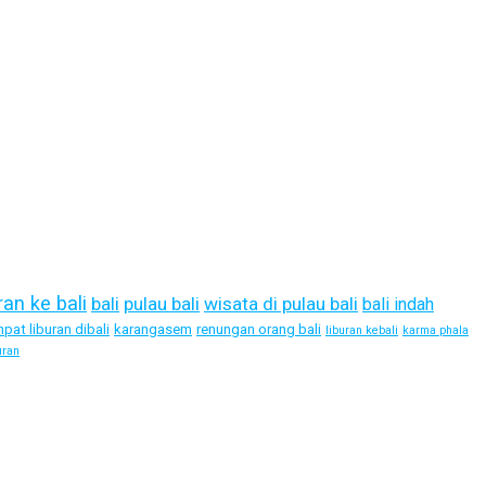
ran ke bali
bali
pulau bali
wisata di pulau bali
bali indah
pat liburan dibali
karangasem
renungan orang bali
liburan kebali
karma phala
uran