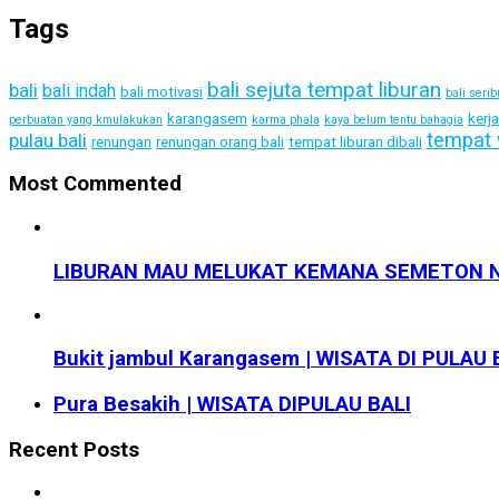
Tags
bali sejuta tempat liburan
bali
bali indah
bali motivasi
bali seri
karangasem
kerj
perbuatan yang kmulakukan
karma phala
kaya belum tentu bahagia
tempat 
pulau bali
renungan
renungan orang bali
tempat liburan dibali
Most Commented
LIBURAN MAU MELUKAT KEMANA SEMETON N
Bukit jambul Karangasem | WISATA DI PULAU 
Pura Besakih | WISATA DIPULAU BALI
Recent Posts