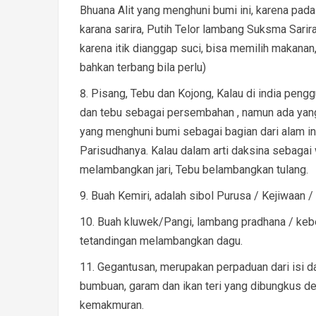
Bhuana Alit yang menghuni bumi ini, karena pada t
karana sarira, Putih Telor lambang Suksma Sarira, 
karena itik dianggap suci, bisa memilih makanan
bahkan terbang bila perlu)
Pisang, Tebu dan Kojong, Kalau di india peng
dan tebu sebagai persembahan , namun ada yang
yang menghuni bumi sebagai bagian dari alam ini
Parisudhanya. Kalau dalam arti daksina sebaga
melambangkan jari, Tebu belambangkan tulang.
Buah Kemiri, adalah sibol Purusa / Kejiwaan / L
Buah kluwek/Pangi, lambang pradhana / kebe
tetandingan melambangkan dagu.
Gegantusan, merupakan perpaduan dari isi da
bumbuan, garam dan ikan teri yang dibungkus d
kemakmuran.