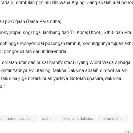
rada di sembilan penjuru Bhuwana Agung. Uang adalah alat pene
tau pekerjaan (Dana Paramitha)
nyerupai segi tiga, lambang dari Tri Kona; Utpeti, Sthiti dan Pral
k sehingga menyerupai pusungan rambut, sesunggunya tujuan akhi
 pengerucutan dari indria-indria
ur, selatan, utar dan pusat manifestasi Hyang Widhi Wasa sebagai
Lontar Yadnya Pelutaning ,Makna Daksina adalah simbol salam
Daksina juga berarti buah yadnya. Setelah upacara, daksina
ur.
caramembuatdaksina
daksina
jenis jenis daksina
makna daksina
23
L