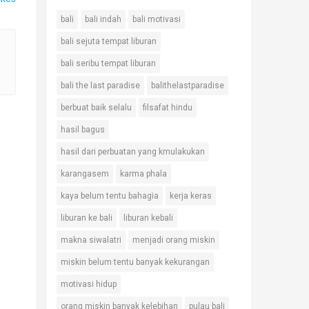
bali
bali indah
bali motivasi
bali sejuta tempat liburan
bali seribu tempat liburan
bali the last paradise
balithelastparadise
berbuat baik selalu
filsafat hindu
hasil bagus
hasil dari perbuatan yang kmulakukan
karangasem
karma phala
kaya belum tentu bahagia
kerja keras
liburan ke bali
liburan kebali
makna siwalatri
menjadi orang miskin
miskin belum tentu banyak kekurangan
motivasi hidup
orang miskin banyak kelebihan
pulau bali