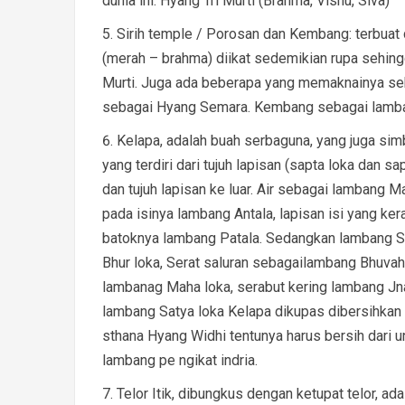
dunia ini. Hyang Tri Murti (Brahma, Visnu, Siva)
Sirih temple / Porosan dan Kembang: terbuat da
(merah – brahma) diikat sedemikian rupa sehin
Murti. Juga ada beberapa yang memaknainya se
sebagai Hyang Semara. Kembang sebagai lambang
Kelapa, adalah buah serbaguna, yang juga si
yang terdiri dari tujuh lapisan (sapta loka dan s
dan tujuh lapisan ke luar. Air sebagai lambang Ma
pada isinya lambang Antala, lapisan isi yang ker
batoknya lambang Patala. Sedangkan lambang Sa
Bhur loka, Serat saluran sebagailambang Bhuvah
lambanag Maha loka, serabut kering lambang Jnan
lambang Satya loka Kelapa dikupas dibersihkan
sthana Hyang Widhi tentunya harus bersih dari u
lambang pe ngikat indria.
Telor Itik, dibungkus dengan ketupat telor, a