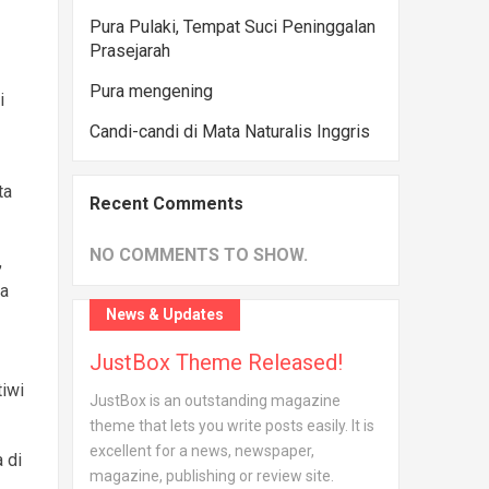
Pura Pulaki, Tempat Suci Peninggalan
Prasejarah
Pura mengening
i
Candi-candi di Mata Naturalis Inggris
ta
Recent Comments
NO COMMENTS TO SHOW.
,
na
News & Updates
JustBox Theme Released!
iwi
JustBox is an outstanding magazine
theme that lets you write posts easily. It is
excellent for a news, newspaper,
 di
magazine, publishing or review site.