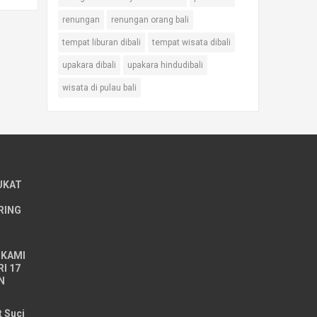
renungan
renungan orang bali
tempat liburan dibali
tempat wisata dibali
upakara dibali
upakara hindudibali
wisata di pulau bali
UKAT
RING
 KAMI
I 17
N
t Suci