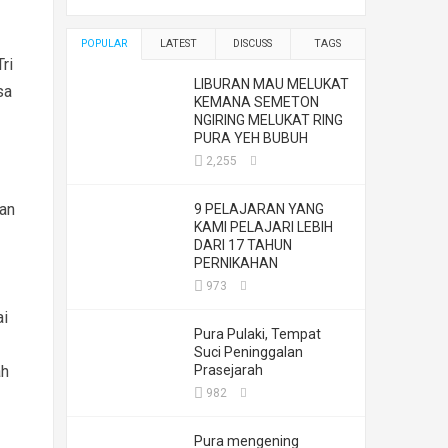
POPULAR
LATEST
DISCUSS
TAGS
ri
LIBURAN MAU MELUKAT
sa
KEMANA SEMETON
NGIRING MELUKAT RING
PURA YEH BUBUH
2,255
san
9 PELAJARAN YANG
KAMI PELAJARI LEBIH
DARI 17 TAHUN
PERNIKAHAN
973
ai
Pura Pulaki, Tempat
Suci Peninggalan
ah
Prasejarah
982
Pura mengening