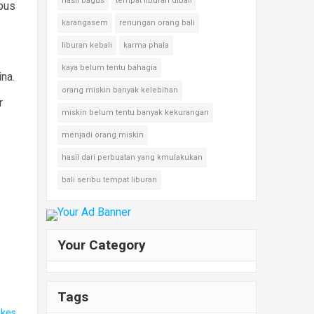
hasil bagus
tempat liburan dibali
bus
karangasem
renungan orang bali
liburan kebali
karma phala
kaya belum tentu bahagia
ina.
orang miskin banyak kelebihan
r
miskin belum tentu banyak kekurangan
menjadi orang miskin
hasil dari perbuatan yang kmulakukan
bali seribu tempat liburan
Your Category
Tags
ikes