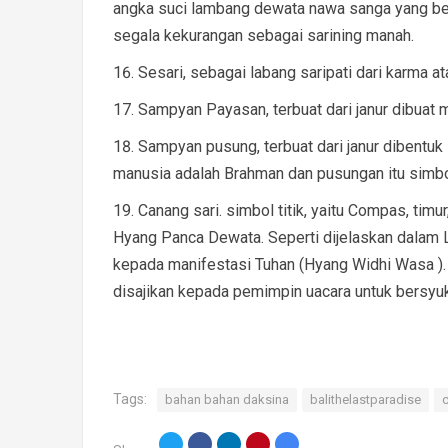
angka suci lambang dewata nawa sanga yang be
segala kekurangan sebagai sarining manah.
Sesari, sebagai labang saripati dari karma a
Sampyan Payasan, terbuat dari janur dibuat me
Sampyan pusung, terbuat dari janur dibentu
manusia adalah Brahman dan pusungan itu simbol
Canang sari. simbol titik, yaitu Compas, tim
Hyang Panca Dewata. Seperti dijelaskan dalam 
kepada manifestasi Tuhan (Hyang Widhi Wasa ). 
disajikan kepada pemimpin uacara untuk bersyuk
Tags:
bahan bahan daksina
balithelastparadise
Twitter
Facebook
LinkedIn
Pinterest
Email