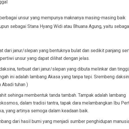
ggal
i berbagai unsur yang mempunya maknanya masing-masing baik
pun sebagai Stana Hyang Widi atau Bhuana Agung, yaitu sebaga
dari janur/slepan yang bentuknya bulat dan sedikit panjang ser
ertiwi unsur yang dapat dilihat dengan jelas.
ina, terbuat dari janur/slepan yang dibuta melinkar dan tinggi
ngah ini adalah lambang Akasa yang tanpa tepi. Srembeng daksi
 Abadi tuhan )
dijahit sehinga membentuk tanda tambah. Tampak adalah lambang
smos, dalam tradisi tantra, tapak dara melambangkan Ibu Pert
a, yang artinya semoga dalam keadaan baik.
ang dari hasil bumi yang menjadi sumber penghidupan manusia