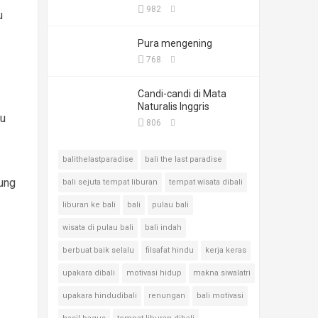
982
u
/
Pura mengening
768
Candi-candi di Mata
Naturalis Inggris
tu
806
balithelastparadise
bali the last paradise
bung
bali sejuta tempat liburan
tempat wisata dibali
liburan ke bali
bali
pulau bali
wisata di pulau bali
bali indah
berbuat baik selalu
filsafat hindu
kerja keras
upakara dibali
motivasi hidup
makna siwalatri
upakara hindudibali
renungan
bali motivasi