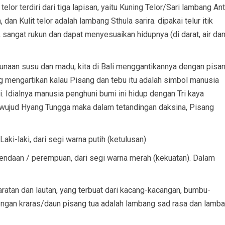
elor terdiri dari tiga lapisan, yaitu Kuning Telor/Sari lambang An
dan Kulit telor adalah lambang Sthula sarira. dipakai telur itik
, sangat rukun dan dapat menyesuaikan hidupnya (di darat, air da
gunaan susu dan madu, kita di Bali menggantikannya dengan pisa
 mengartikan kalau Pisang dan tebu itu adalah simbol manusia
. Idialnya manusia penghuni bumi ini hidup dengan Tri kaya
i wujud Hyang Tungga maka dalam tetandingan daksina, Pisang
aki-laki, dari segi warna putih (ketulusan)
ndaan / perempuan, dari segi warna merah (kekuatan). Dalam
ratan dan lautan, yang terbuat dari kacang-kacangan, bumbu-
engan kraras/daun pisang tua adalah lambang sad rasa dan lamb