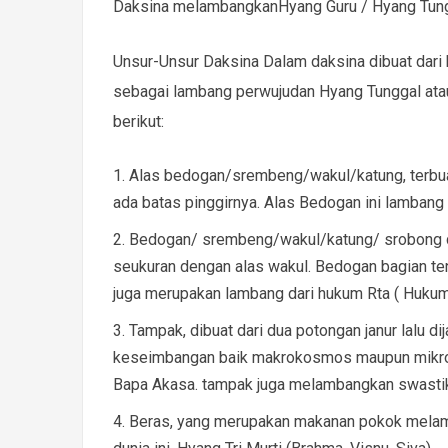
Daksina melambangkanHyang Guru / Hyang Tun
Unsur-Unsur Daksina Dalam daksina dibuat dar
sebagai lambang perwujudan Hyang Tunggal atau
berikut:
Alas bedogan/srembeng/wakul/katung, terbuat 
ada batas pinggirnya. Alas Bedogan ini lambang p
Bedogan/ srembeng/wakul/katung/ srobong daks
seukuran dengan alas wakul. Bedogan bagian te
juga merupakan lambang dari hukum Rta ( Hukum
Tampak, dibuat dari dua potongan janur lalu 
keseimbangan baik makrokosmos maupun mikroko
Bapa Akasa. tampak juga melambangkan swastik
Beras, yang merupakan makanan pokok melamb