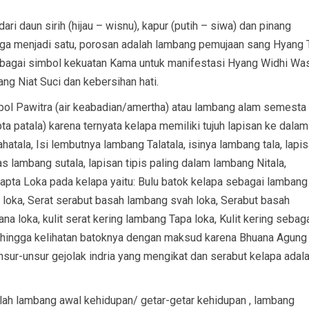
ri daun sirih (hijau – wisnu), kapur (putih – siwa) dan pinang
gga menjadi satu, porosan adalah lambang pemujaan sang Hyang T
bagai simbol kekuatan Kama untuk manifestasi Hyang Widhi Wa
 Niat Suci dan kebersihan hati.
mbol Pawitra (air keabadian/amertha) atau lambang alam semesta
apta patala) karena ternyata kelapa memiliki tujuh lapisan ke dalam
hatala, Isi lembutnya lambang Talatala, isinya lambang tala, lapi
as lambang sutala, lapisan tipis paling dalam lambang Nitala,
pta Loka pada kelapa yaitu: Bulu batok kelapa sebagai lambang
 loka, Serat serabut basah lambang svah loka, Serabut basah
a loka, kulit serat kering lambang Tapa loka, Kulit kering sebag
 hingga kelihatan batoknya dengan maksud karena Bhuana Agung
nsur-unsur gejolak indria yang mengikat dan serabut kelapa adal
dalah lambang awal kehidupan/ getar-getar kehidupan , lambang