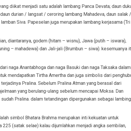
 yang diikat menjadi satu adalah lambang Panca Devata; daun duk
aun durian / langsat / ceroring lambang Mahadeva, daun salak 
 lamban Siva. Papeselan juga merupakan lambang kerjasama (Tri
ijian, diantaranya, godem (hitam – wisnu), Jawa (putih – iswara),
ning – mahadewa) dan Jali-jali (Brumbun – siwa). kesemuanya i
l dari naga Anantabhoga dan naga Basuki dan naga Taksaka dalam
ntuk mendapatkan Tirtha Amertha dan juga simbolis dari penghu
 terjadinya Pralina. Sebelum Pralina Atman yang berasal dari
jelmaan yang berulang-ulang sebelum mencapai Moksa. Dan
sudah Pralina. dalam tetandingan dipergunakan sebagai lambing
alah simbol Bhatara Brahma merupakan inti kekuatan untuk
 225 (satak selae) kalau dijumlahkan menjadi angka sembilan,