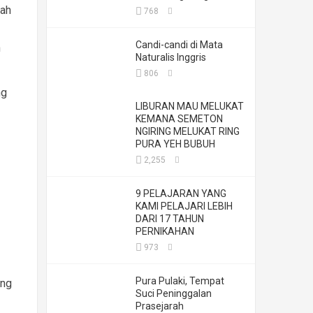
tah
768
Candi-candi di Mata
n
Naturalis Inggris
806
ng
LIBURAN MAU MELUKAT
KEMANA SEMETON
NGIRING MELUKAT RING
PURA YEH BUBUH
2,255
9 PELAJARAN YANG
KAMI PELAJARI LEBIH
DARI 17 TAHUN
PERNIKAHAN
973
Pura Pulaki, Tempat
ang
Suci Peninggalan
Prasejarah